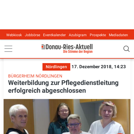
Webkiosk
Jobbörse
Eventkalender
Azubigram
Prospekte
Mediadaten
Main navigation
17. Dezember 2018, 14:23
Nördlingen
BÜRGERHEIM NÖRDLINGEN
Weiterbildung zur Pflegedienstleitung
erfolgreich abgeschlossen