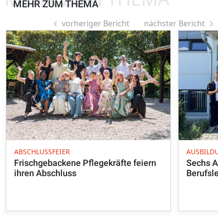
MEHR ZUM THEMA
vorheriger Bericht
nächster Bericht
ABSCHLUSSFEIER
AUSBILD
Frischgebackene Pflegekräfte feiern
Sechs A
ihren Abschluss
Berufsl