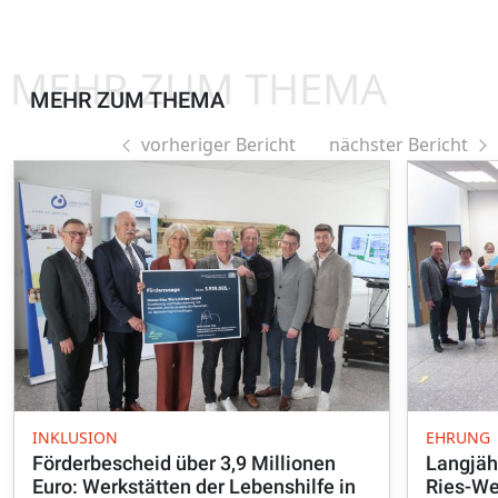
MEHR ZUM THEMA
MEHR ZUM THEMA
vorheriger Bericht
nächster Bericht
INKLUSION
EHRUNG
Förderbescheid über 3,9 Millionen
Langjäh
Euro: Werkstätten der Lebenshilfe in
Ries-We