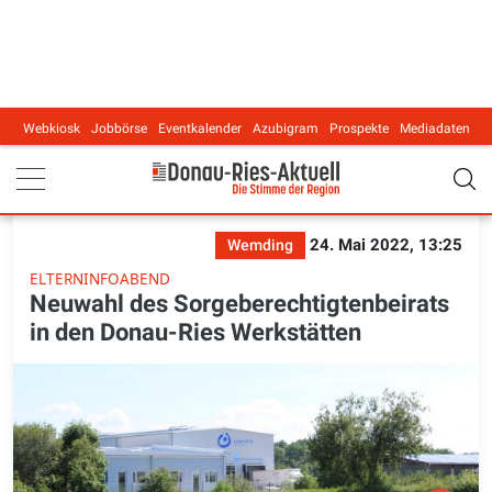
Webkiosk
Jobbörse
Eventkalender
Azubigram
Prospekte
Mediadaten
Main navigation
24. Mai 2022, 13:25
Wemding
ELTERNINFOABEND
Neuwahl des Sorgeberechtigtenbeirats
in den Donau-Ries Werkstätten