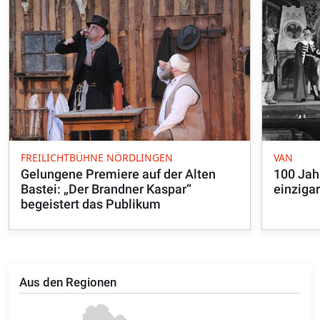
FREILICHTBÜHNE NÖRDLINGEN
VAN
Gelungene Premiere auf der Alten
100 Jahr
Bastei: „Der Brandner Kaspar“
einzigar
begeistert das Publikum
Aus den Regionen