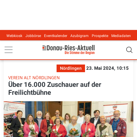
Webkiosk
Jobbörse
Eventkalender
Azubigram
Prospekte
Mediadaten
Main navigation
23. Mai 2024, 10:15
Nördlingen
VEREIN ALT NÖRDLINGEN
Über 16.000 Zuschauer auf der
Freilichtbühne