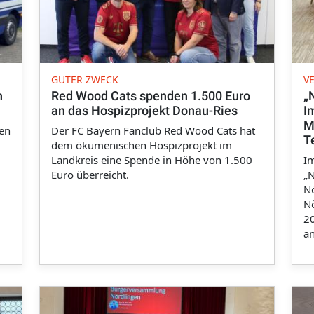
GUTER ZWECK
V
n
Red Wood Cats spenden 1.500 Euro
„
an das Hospizprojekt Donau-Ries
I
M
hen
Der FC Bayern Fanclub Red Wood Cats hat
T
dem ökumenischen Hospizprojekt im
Landkreis eine Spende in Höhe von 1.500
I
Euro überreicht.
„N
Nö
Nö
20
a