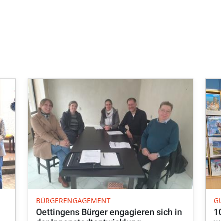
BÜRGERENGAGEMENT
G
Oettingens Bürger engagieren sich in
1