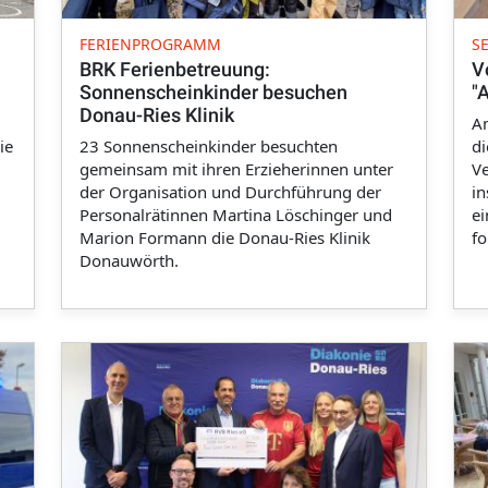
FERIENPROGRAMM
S
BRK Ferienbetreuung:
V
Sonnenscheinkinder besuchen
"
Donau-Ries Klinik
Am
ie
23 Sonnenscheinkinder besuchten
di
gemeinsam mit ihren Erzieherinnen unter
Ve
der Organisation und Durchführung der
in
Personalrätinnen Martina Löschinger und
ei
Marion Formann die Donau-Ries Klinik
fo
Donauwörth.