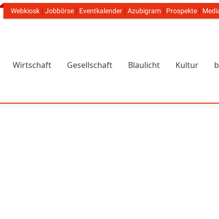
Webkiosk
Jobbörse
Eventkalender
Azubigram
Prospekte
Medi
Header Navigation
Wirtschaft
Gesellschaft
Blaulicht
Kultur
b