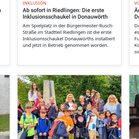
INKLUSION
V
n
Ab sofort in Riedlingen: Die erste
Ä
Inklusionsschaukel in Donauwörth
D
Am Spielplatz in der Bürgermeister-Rusch-
Da
Straße im Stadtteil Riedlingen ist die erste
es
Inklusionsschaukel Donauwörths installiert
Fu
und jetzt in Betrieb genommen worden.
K
si