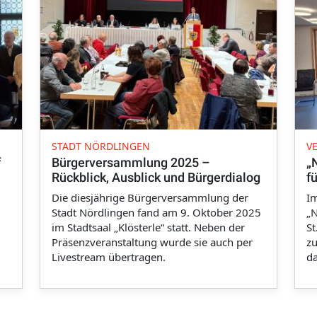
STADT NÖRDLINGEN
V
f
Bürgerversammlung 2025 –
„
Rückblick, Ausblick und Bürgerdialog
f
Die diesjährige Bürgerversammlung der
I
Stadt Nördlingen fand am 9. Oktober 2025
„N
im Stadtsaal „Klösterle“ statt. Neben der
St
Präsenzveranstaltung wurde sie auch per
z
Livestream übertragen.
d