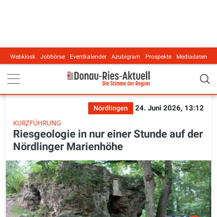
Webkiosk
Jobbörse
Eventkalender
Azubigram
Prospekte
Mediadaten
Main navigation
24. Juni 2026, 13:12
Nördlingen
KURZFÜHRUNG
Riesgeologie in nur einer Stunde auf der
Nördlinger Marienhöhe