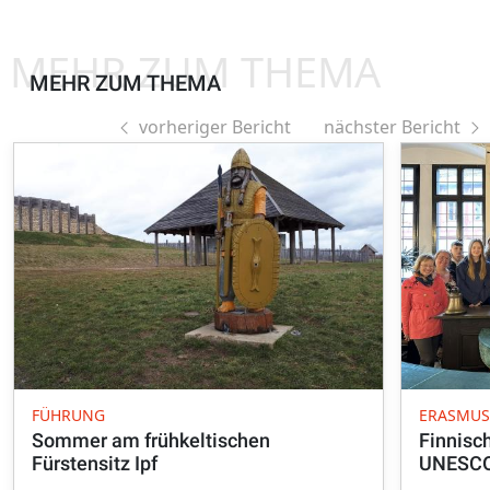
MEHR ZUM THEMA
MEHR ZUM THEMA
vorheriger Bericht
nächster Bericht
FÜHRUNG
ERASMU
Sommer am frühkeltischen
Finnisc
Fürstensitz Ipf
UNESCO 