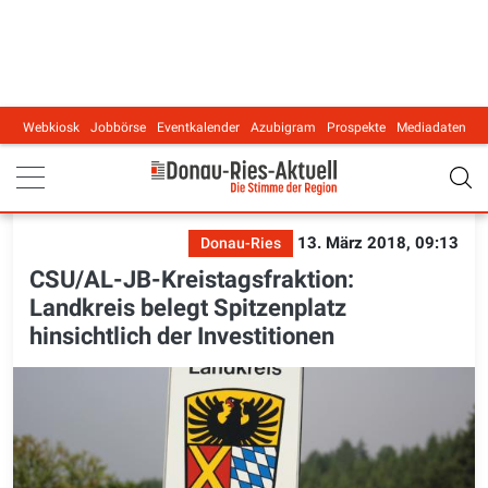
Webkiosk
Jobbörse
Eventkalender
Azubigram
Prospekte
Mediadaten
Main navigation
13. März 2018, 09:13
Donau-Ries
CSU/AL-JB-Kreistagsfraktion:
Landkreis belegt Spitzenplatz
hinsichtlich der Investitionen