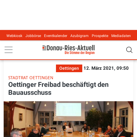
Webkiosk
Jobbörse
Eventkalender
Azubigram
Prospekte
Mediadaten
Main navigation
12. März 2021, 09:50
Oettingen
STADTRAT OETTINGEN
Oettinger Freibad beschäftigt den
Bauausschuss