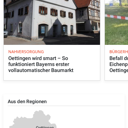
NAHVERSORGUNG
BÜRGERH
Oettingen wird smart – So
Befall d
funktioniert Bayerns erster
Eichenp
vollautomatischer Baumarkt
Oetting
Aus den Regionen