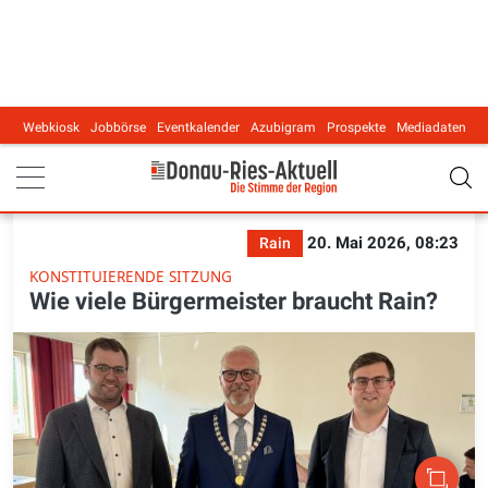
Webkiosk
Jobbörse
Eventkalender
Azubigram
Prospekte
Mediadaten
Main navigation
20. Mai 2026, 08:23
Rain
KONSTITUIERENDE SITZUNG
Wie viele Bürgermeister braucht Rain?