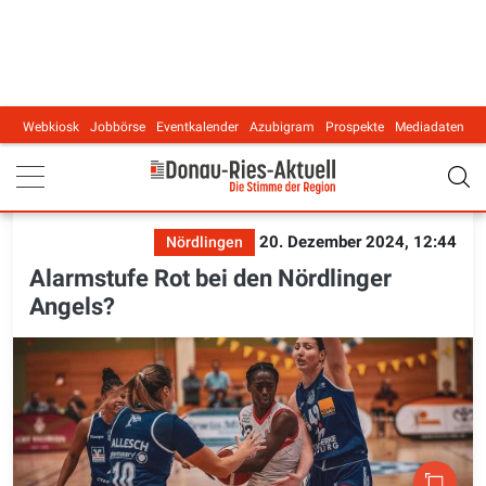
Webkiosk
Jobbörse
Eventkalender
Azubigram
Prospekte
Mediadaten
Main navigation
20. Dezember 2024, 12:44
Nördlingen
Alarmstufe Rot bei den Nördlinger
Angels?