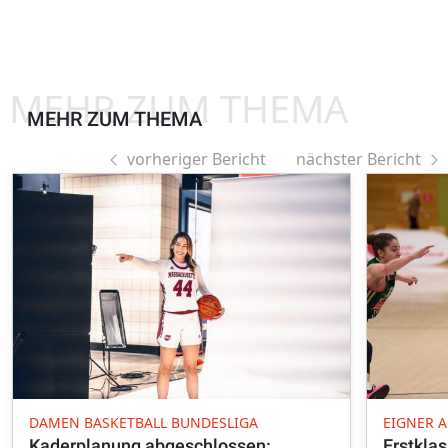
MEHR ZUM THEMA
MEHR ZUM THEMA
vorheriger Bericht
nächster Bericht
DAMEN BASKETBALL BUNDESLIGA
EIGNER 
Kaderplanung abgeschlossen:
Erstkla