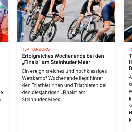
TSV HARBURG
T
Erfolgreiches Wochenende bei den
T
„Finals“ am Steinhuder Meer
H
B
Ein ereignisreiches und hochklassiges
A
Wettkampf Wochenende liegt hinter
s
den Triathletinnen und Triathleten bei
W
te
den diesjährigen „Finals“ am
J
n
Steinhuder Meer.
s
H
J