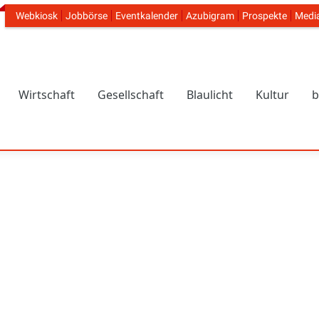
Webkiosk
Jobbörse
Eventkalender
Azubigram
Prospekte
Medi
Header Navigation
Wirtschaft
Gesellschaft
Blaulicht
Kultur
b