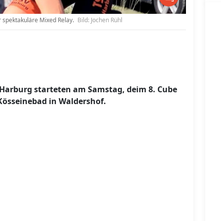
er spektakuläre Mixed Relay.
Bild: Jochen Rühl
Harburg starteten am Samstag, deim 8. Cube
Kösseinebad in Waldershof.