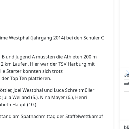
ime Westphal (Jahrgang 2014) bei den Schüler C
nd B und Jugend A mussten die Athleten 200 m
2 km Laufen. Hier war der TSV Harburg mit
lle Starter konnten sich trotz
Jo
der Top Ten platzieren.
Bauzeichner/Bautechniker
(m/w/d)
Göttler, Joel Westphal und Luca Schreitmüller
 Julia Weiland (5.), Nina Mayer (6.), Henri
sabeth Haupt (10.).
stand am Spätnachmittag der Staffelwettkampf
bl