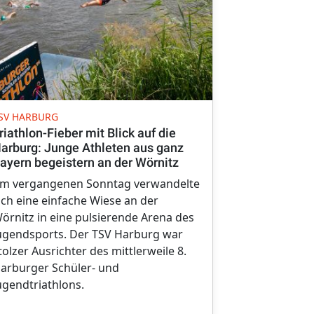
TOUR TRANSA
SV HARBURG
Tour Transa
riathlon-Fieber mit Blick auf die
wie ein Radp
arburg: Junge Athleten aus ganz
ayern begeistern an der Wörnitz
Von der Tour
m vergangenen Sonntag verwandelte
ambitionier
ich eine einfache Wiese an der
gehört. Seit 
örnitz in eine pulsierende Arena des
Klasing Verl
ugendsports. Der TSV Harburg war
Etappenrenn
tolzer Ausrichter des mittlerweile 8.
der TSV Harb
arburger Schüler- und
ugendtriathlons.