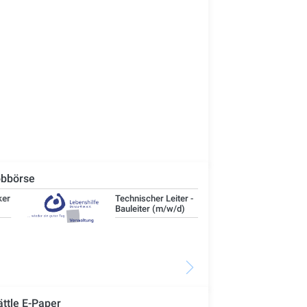
bbörse
Technischer Leiter -
IT-
Bauleiter (m/w/d)
ättle E-Paper