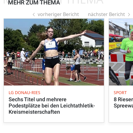
MEHR ZUM THEMA
vorheriger Bericht
nächster Bericht
LG DONAU-RIES
SPORT
Sechs Titel und mehrere
8 Riese
Podestplätze bei den Leichtathletik-
Spreewa
Kreismeisterschaften