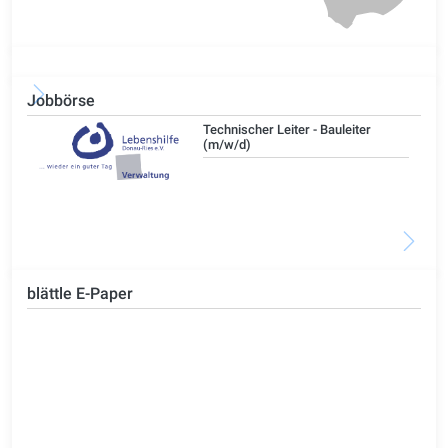
Jobbörse
/d)
Technischer Leiter - Bauleiter
(m/w/d)
blättle E-Paper