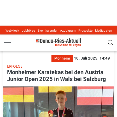
Webkiosk
Jobbörse
Eventkalender
Azubigram
Prospekte
Mediadaten
Main navigation
10. Juli 2025, 14:49
Monheim
ERFOLGE
Monheimer Karatekas bei den Austria
Junior Open 2025 in Wals bei Salzburg