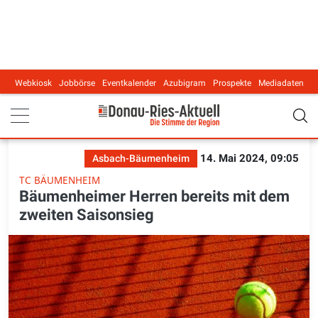
Webkiosk
Jobbörse
Eventkalender
Azubigram
Prospekte
Mediadaten
Main navigation
14. Mai 2024, 09:05
Asbach-Bäumenheim
TC BÄUMENHEIM
Bäumenheimer Herren bereits mit dem
zweiten Saisonsieg