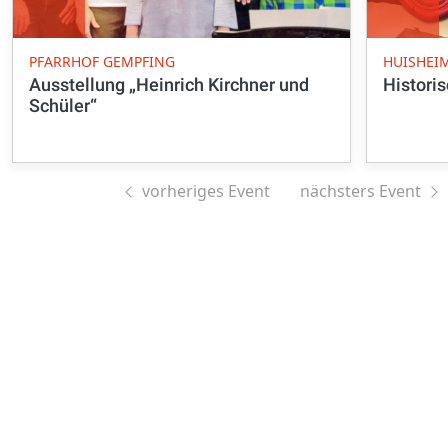
PFARRHOF GEMPFING
HUISHEI
Ausstellung „Heinrich Kirchner und
Histori
Schüler“
vorheriges Event
nächsters Event