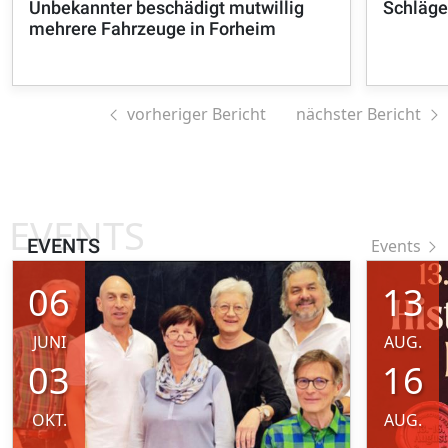
Unbekannter beschädigt mutwillig
Schläge
mehrere Fahrzeuge in Forheim
vorheriger Bericht
nächster Bericht
EVENTS
EVENTS
Events
06
13
JUNI
AUG.
03
16
OKT.
AUG.