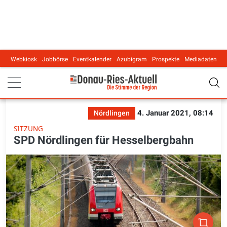
Webkiosk
Jobbörse
Eventkalender
Azubigram
Prospekte
Mediadaten
Main navigation
4. Januar 2021, 08:14
Nördlingen
SITZUNG
SPD Nördlingen für Hesselbergbahn