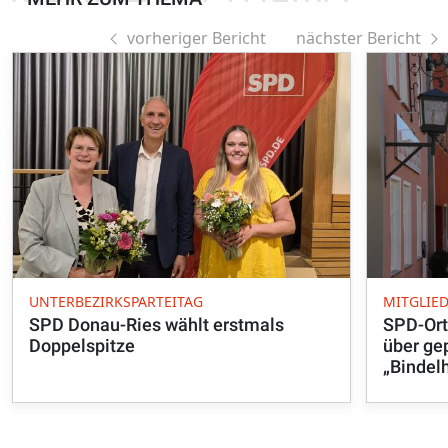
vorheriger Bericht
nächster Bericht
UNTERBEZIRKSPARTEITAG
MITGLIE
SPD Donau-Ries wählt erstmals
SPD-Ort
Doppelspitze
über ge
„Bindel