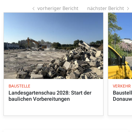
vorheriger Bericht
nächster Bericht
BAUSTELLE
VERKEHR
Landesgartenschau 2028: Start der
Baustell
baulichen Vorbereitungen
Donauw