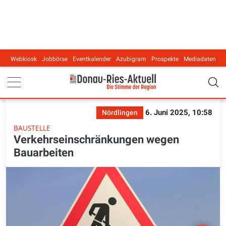
Webkiosk
Jobbörse
Eventkalender
Azubigram
Prospekte
Mediadaten
Main navigation
6. Juni 2025, 10:58
Nördlingen
BAUSTELLE
Verkehrseinschränkungen wegen
Bauarbeiten