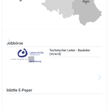
Jobbörse
/d)
Technischer Leiter - Bauleiter
(m/w/d)
blättle E-Paper