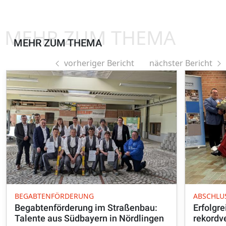
MEHR ZUM THEMA
MEHR ZUM THEMA
vorheriger Bericht
nächster Bericht
BEGABTENFÖRDERUNG
ABSCHLU
Begabtenförderung im Straßenbau:
Erfolgr
Talente aus Südbayern in Nördlingen
rekordv