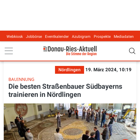
Webkiosk
Jobbörse
Eventkalender
Azubigram
Prospekte
Mediadaten
Main navigation
19. März 2024, 10:19
Nördlingen
BAUINNUNG
Die besten Straßenbauer Südbayerns
trainieren in Nördlingen