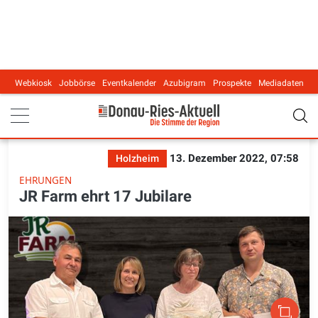
Webkiosk
Jobbörse
Eventkalender
Azubigram
Prospekte
Mediadaten
Main navigation
13. Dezember 2022, 07:58
Holzheim
EHRUNGEN
JR Farm ehrt 17 Jubilare