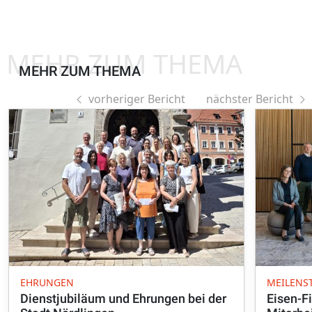
MEHR ZUM THEMA
MEHR ZUM THEMA
vorheriger Bericht
nächster Bericht
EHRUNGEN
MEILENST
Dienstjubiläum und Ehrungen bei der
Eisen-Fi