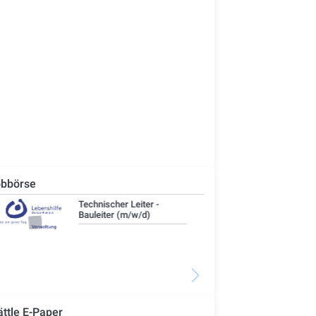
bbörse
IT-Administrator (m/w/d)
Ste
Woh
Se
ättle E-Paper