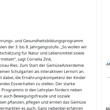
ährungs- und Gesundheitsbildungsprogramm
en der 3. bis 8. Jahrgangsstufe. „So wollen wir
tschätzung für Natur und Lebensmittel sowie
itteln“, sagt Cornelia Zink,
Jo
Donau-Ries. Zum Start der GemüseAckerdemie
einen Schulgarten als interaktiven Lernort an.
Technischer Leiter -
Bauleiter (m/w/d)
 ist dabei, die Ernährungskompetenz der Kinder
ndes Essverhalten zu stellen. Der starke
s Programms in den Lehrplan fördern neben
er auch Bewegungsfreude und soziale
en pflanzen, pflegen und ernten das Gemüse
 vermarkten es auch. Ganz nebenbei erfahren
bl