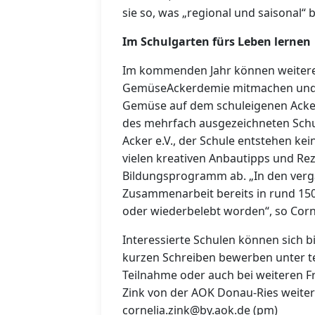
sie so, was „regional und saisonal
Im Schulgarten fürs Leben lernen
Im kommenden Jahr können weitere 
GemüseAckerdemie mitmachen und u
Gemüse auf dem schuleigenen Acke
des mehrfach ausgezeichneten Sch
Acker e.V., der Schule entstehen kei
vielen kreativen Anbautipps und Re
Bildungsprogramm ab. „In den verg
Zusammenarbeit bereits in rund 15
oder wiederbelebt worden“, so Corne
Interessierte Schulen können sich 
kurzen Schreiben bewerben unter te
Teilnahme oder auch bei weiteren 
Zink von der AOK Donau-Ries weiterh
cornelia.zink@by.aok.de (pm)