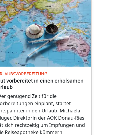
AOK BAYERN
RLAUBSVORBEREITUNG
SUP n Roll 
ut vorbereitet in einen erholsamen
die Region 
rlaub
Zwei Tage vo
er genügend Zeit für die
Lebensfreud
orbereitungen einplant, startet
Gesundheitsi
ntspannter in den Urlaub. Michaela
machte die b
luger, Direktorin der AOK Donau-Ries,
erstmals Sta
ät sich rechtzeitig um Impfungen und
Baggersee.
ie Reiseapotheke kümmern.