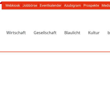
Webkiosk
Jobbörse
Eventkalender
Azubigram
Prospekte
Medi
Header Navigation
Wirtschaft
Gesellschaft
Blaulicht
Kultur
b