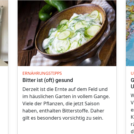
ERNÄHRUNGSTIPPS
U
Bitter ist (oft) gesund
G
U
Derzeit ist die Ernte auf dem Feld und
W
im häuslichen Garten in vollem Gange.
V
Viele der Pflanzen, die jetzt Saison
e
haben, enthalten Bitterstoffe. Daher
K
gilt es besonders vorsichtig zu sein.
r
d