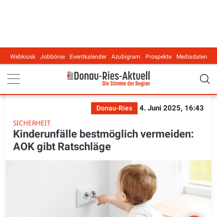
Webkiosk
Jobbörse
Eventkalender
Azubigram
Prospekte
Mediadaten
Main navigation
4. Juni 2025, 16:43
Donau-Ries
SICHERHEIT
Kinderunfälle bestmöglich vermeiden:
AOK gibt Ratschläge