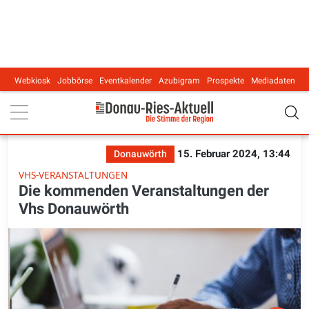
Webkiosk
Jobbörse
Eventkalender
Azubigram
Prospekte
Mediadaten
Main navigation
15. Februar 2024, 13:44
Donauwörth
VHS-VERANSTALTUNGEN
Die kommenden Veranstaltungen der
Vhs Donauwörth