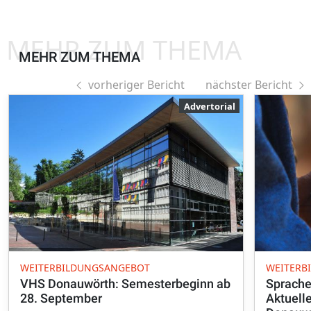
MEHR ZUM THEMA
MEHR ZUM THEMA
vorheriger Bericht
nächster Bericht
Advertorial
WEITERBILDUNGSANGEBOT
WEITERB
VHS Donauwörth: Semesterbeginn ab
Sprache,
28. September
Aktuell