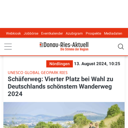
Webkiosk
Jobbörse
Eventkalender
Azubigram
Prospekte
Mediadaten
Main navigation
13. August 2024, 10:25
Nördlingen
UNESCO GLOBAL GEOPARK RIES
Schäferweg: Vierter Platz bei Wahl zu
Deutschlands schönstem Wanderweg
2024