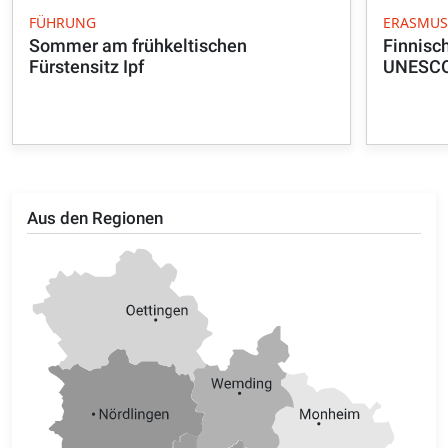
FÜHRUNG
ERASMU
Sommer am frühkeltischen
Finnisc
Fürstensitz Ipf
UNESCO 
Aus den Regionen