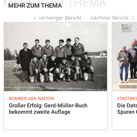
MEHR ZUM THEMA
MEHR ZUM THEMA
vorheriger Bericht
nächster Bericht
BOMBER DER NATION
STADTBE
Großer Erfolg: Gerd-Müller-Buch
Die Dat
bekommt zweite Auflage
Spuren 