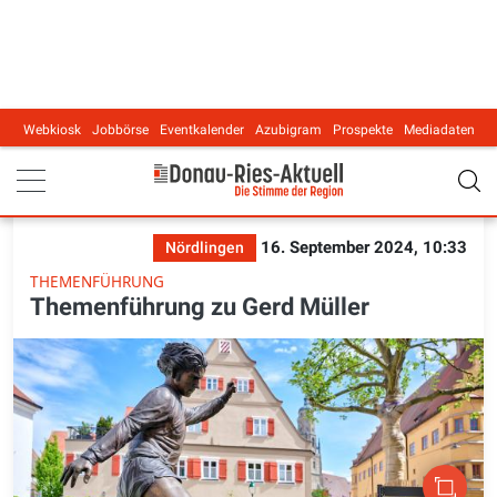
Webkiosk
Jobbörse
Eventkalender
Azubigram
Prospekte
Mediadaten
Main navigation
16. September 2024, 10:33
Nördlingen
THEMENFÜHRUNG
Themenführung zu Gerd Müller