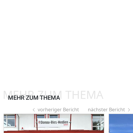
MEHR ZUM THEMA
MEHR ZUM THEMA
vorheriger Bericht
nächster Bericht