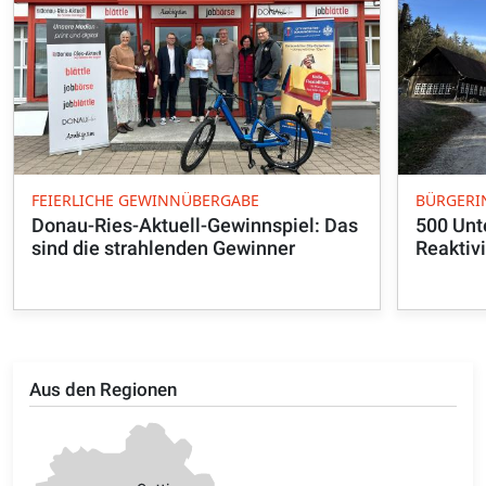
FEIERLICHE GEWINNÜBERGABE
BÜRGERIN
Donau-Ries-Aktuell-Gewinnspiel: Das
500 Unte
sind die strahlenden Gewinner
Reaktiv
Aus den Regionen