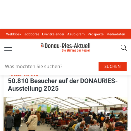
Webkiosk
Jobbörse
Eventkalender
Azubigram
Prospekte
Mediadaten
Main navigation
6. Oktober 2025, 10:30
Nördlingen
VOLLER ERFOLG
50.810 Besucher auf der DONAURIES-
Ausstellung 2025