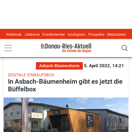
Webkiosk
Jobbörse
Eventkalender
Azubigram
Prospekte
Mediadaten
Main navigation
5. April 2022, 14:21
Asbach-Bäumenheim
DIGITALE EINKAUFSBOX
In Asbach-Bäumenheim gibt es jetzt die
Büffelbox