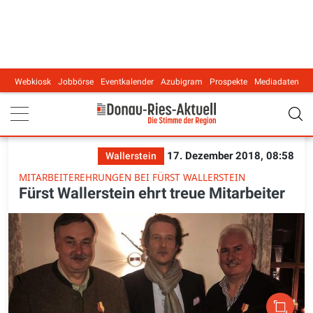
Webkiosk
Jobbörse
Eventkalender
Azubigram
Prospekte
Mediadaten
Main navigation
17. Dezember 2018, 08:58
Wallerstein
MITARBEITEREHRUNGEN BEI FÜRST WALLERSTEIN
Fürst Wallerstein ehrt treue Mitarbeiter