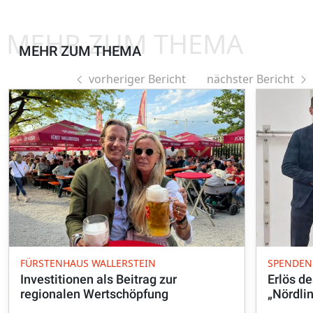
MEHR ZUM THEMA
MEHR ZUM THEMA
vorheriger Bericht
nächster Bericht
FÜRSTENHAUS WALLERSTEIN
SPENDEN
Investitionen als Beitrag zur
Erlös de
regionalen Wertschöpfung
„Nördlin