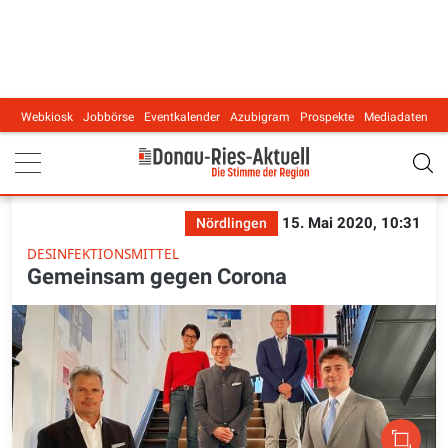
Webkiosk
Jobbörse
Eventkalender
Azubigram
Prospekte
Mediadaten
Main navigation
15. Mai 2020, 10:31
Nördlingen
DESINFEKTIONSMITTEL
Gemeinsam gegen Corona