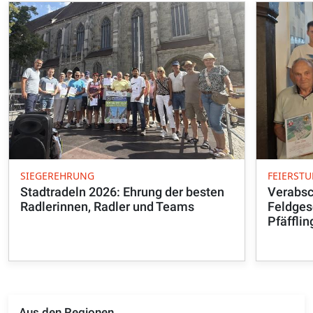
SIEGEREHRUNG
FEIERST
Stadtradeln 2026: Ehrung der besten
Verabsc
Radlerinnen, Radler und Teams
Feldges
Pfäffli
Aus den Regionen