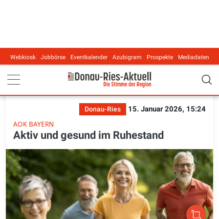
Webkiosk
Jobbörse
Eventkalender
Azubigram
Prospekte
Mediadaten
Main navigation
15. Januar 2026, 15:24
Donau-Ries
AOK BAYERN
Aktiv und gesund im Ruhestand