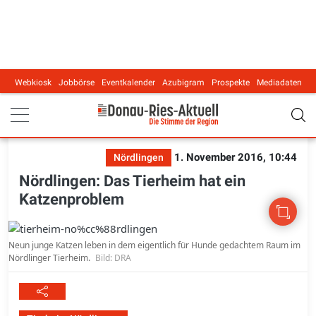
Webkiosk
Jobbörse
Eventkalender
Azubigram
Prospekte
Mediadaten
Main navigation
1. November 2016, 10:44
Nördlingen
Nördlingen: Das Tierheim hat ein
Katzenproblem
Neun junge Katzen leben in dem eigentlich für Hunde gedachtem Raum im
Nördlinger Tierheim.
Bild: DRA