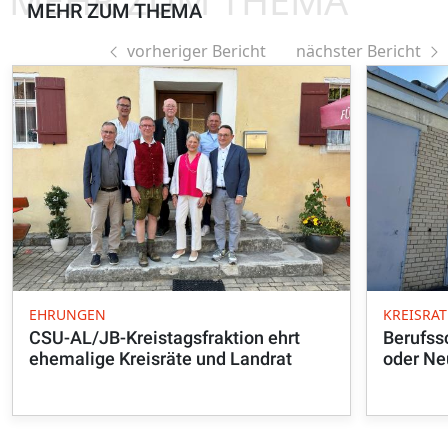
MEHR ZUM THEMA
MEHR ZUM THEMA
vorheriger Bericht
nächster Bericht
EHRUNGEN
KREISRAT
CSU-AL/JB-Kreistagsfraktion ehrt
Berufss
ehemalige Kreisräte und Landrat
oder Ne