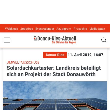
Webkiosk
Jobbörse
Eventkalender
Azubigram
Prospekte
Mediadaten
Main navigation
11. April 2019, 16:07
Donau-Ries
UMWELTAUSSCHUSS
Solardachkartaster: Landkreis beteiligt
sich an Projekt der Stadt Donauwörth