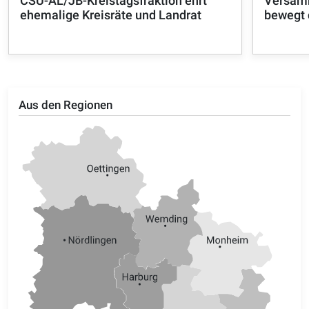
CSU-AL/JB-Kreistagsfraktion ehrt
Versamm
ehemalige Kreisräte und Landrat
bewegt 
Aus den Regionen