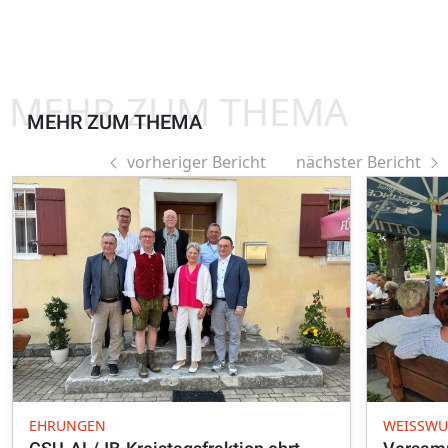
MEHR ZUM THEMA
MEHR ZUM THEMA
vorheriger Bericht
nächster Bericht
EHRUNGEN
WEISSWU