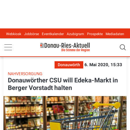
Webkiosk
Jobbörse
Eventkalender
Azubigram
Prospekte
Mediadaten
Main navigation
6. Mai 2020, 15:33
Donauwörth
NAHVERSORGUNG
Donauwörther CSU will Edeka-Markt in
Berger Vorstadt halten