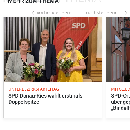
MEHR ZUM THEMA
vorheriger Bericht
nächster Bericht
UNTERBEZIRKSPARTEITAG
MITGLIE
SPD Donau-Ries wählt erstmals
SPD-Ort
Doppelspitze
über ge
„Bindel