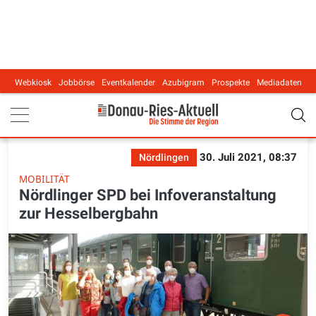
Webkiosk
Jobbörse
Eventkalender
Azubigram
Prospekte
Mediadaten
Main navigation
30. Juli 2021, 08:37
Nördlingen
MOBILITÄT
Nördlinger SPD bei Infoveranstaltung
zur Hesselbergbahn