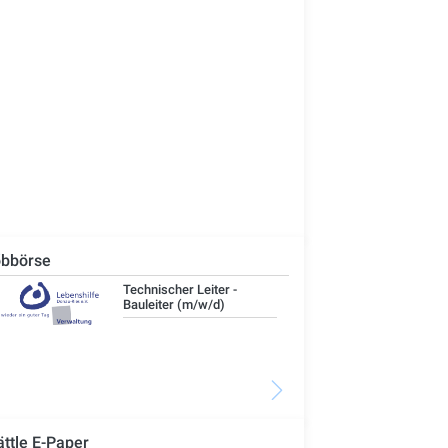
bbörse
Technischer Leiter -
IT-
Bauleiter (m/w/d)
ättle E-Paper