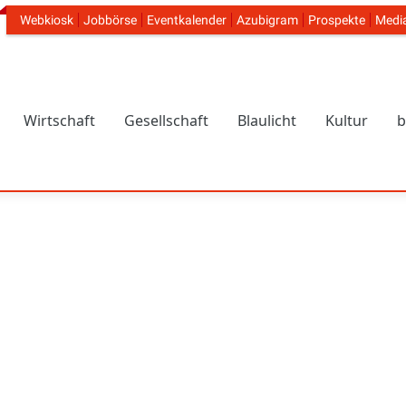
Webkiosk
Jobbörse
Eventkalender
Azubigram
Prospekte
Medi
Header Navigation
Wirtschaft
Gesellschaft
Blaulicht
Kultur
b