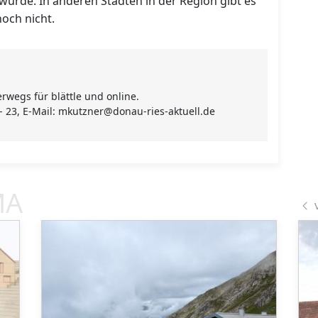
wurde. In anderen Städten in der Region gibt es
och nicht.
rwegs für blättle und online.
 - 23, E-Mail: mkutzner@donau-ries-aktuell.de
MA