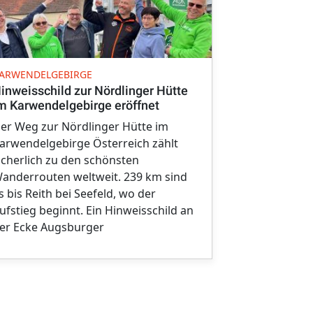
THEODOR-HE
ARWENDELGEBIRGE
Auf ein Letz
inweisschild zur Nördlinger Hütte
m Karwendelgebirge eröffnet
Nach sieben 
er Weg zur Nördlinger Hütte im
das P-Semina
arwendelgebirge Österreich zählt
Heuss-Gymna
icherlich zu den schönsten
vorerst letzt
anderrouten weltweit. 239 km sind
s bis Reith bei Seefeld, wo der
ufstieg beginnt. Ein Hinweisschild an
er Ecke Augsburger