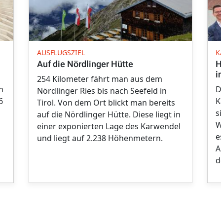
AUSFLUGSZIEL
K
Auf die Nördlinger Hütte
H
i
254 Kilometer fährt man aus dem
n
D
Nördlinger Ries bis nach Seefeld in
6
K
Tirol. Von dem Ort blickt man bereits
s
auf die Nördlinger Hütte. Diese liegt in
W
einer exponierten Lage des Karwendel
e
und liegt auf 2.238 Höhenmetern.
A
d