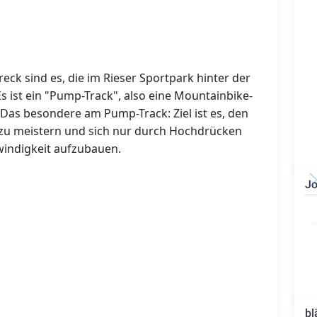
eck sind es, die im Rieser Sportpark hinter der
s ist ein "Pump-Track", also eine Mountainbike-
 Das besondere am Pump-Track: Ziel ist es, den
 zu meistern und sich nur durch Hochdrücken
windigkeit aufzubauen.
Jo
Bauzeichner/Bautechniker
(m/w/d)
bl