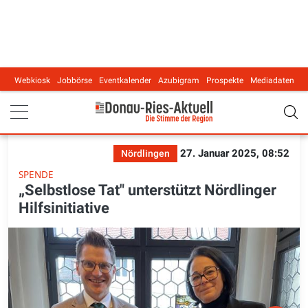
Webkiosk
Jobbörse
Eventkalender
Azubigram
Prospekte
Mediadaten
Main navigation
27. Januar 2025, 08:52
Nördlingen
SPENDE
„Selbstlose Tat" unterstützt Nördlinger
Hilfsinitiative