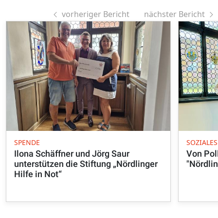
vorheriger Bericht
nächster Bericht
SPENDE
SOZIALES
Ilona Schäffner und Jörg Saur
Von Pol
unterstützen die Stiftung „Nördlinger
"Nördlin
Hilfe in Not“