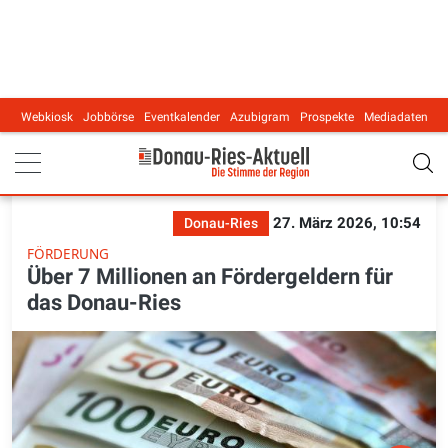
Webkiosk
Jobbörse
Eventkalender
Azubigram
Prospekte
Mediadaten
Main navigation
27. März 2026, 10:54
Donau-Ries
FÖRDERUNG
Über 7 Millionen an Fördergeldern für
das Donau-Ries