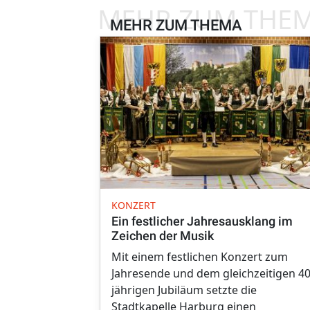
MEHR ZUM THE
MEHR ZUM THEMA
KONZERT
Ein festlicher Jahresausklang im
Zeichen der Musik
Mit einem festlichen Konzert zum
Jahresende und dem gleichzeitigen 40
jährigen Jubiläum setzte die
Stadtkapelle Harburg einen