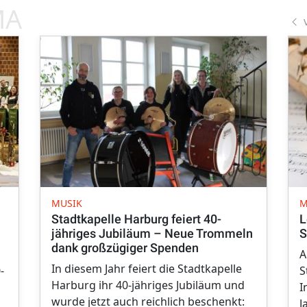
MA
MUSIK
M
Stadtkapelle Harburg feiert 40-
L
jähriges Jubiläum – Neue Trommeln
S
dank großzügiger Spenden
A
In diesem Jahr feiert die Stadtkapelle
-
S
Harburg ihr 40-jähriges Jubiläum und
I
wurde jetzt auch reichlich beschenkt:
J