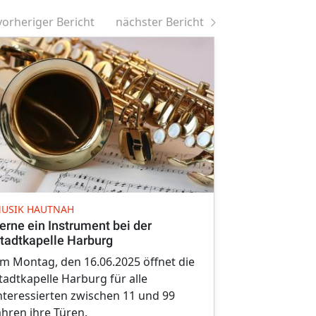
vorheriger Bericht
nächster Bericht
VERABSCHIED
USIK HAUTNAH
Ein halbes 
erne ein Instrument bei der
seiner Mit
tadtkapelle Harburg
Am Samstag 
m Montag, den 16.06.2025 öffnet die
langjährige 
tadtkapelle Harburg für alle
Mieling vera
nteressierten zwischen 11 und 99
deutlich, wel
ahren ihre Türen.