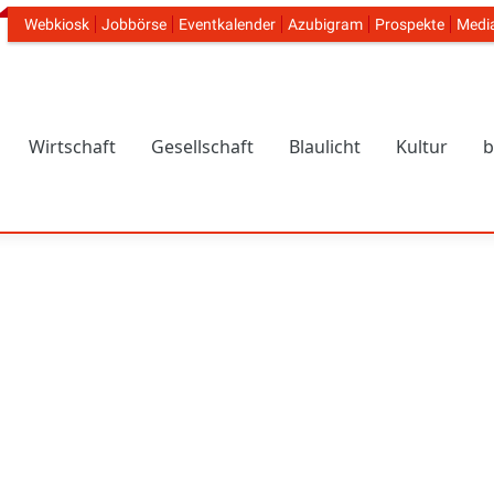
Webkiosk
Jobbörse
Eventkalender
Azubigram
Prospekte
Medi
Header Navigation
Wirtschaft
Gesellschaft
Blaulicht
Kultur
b