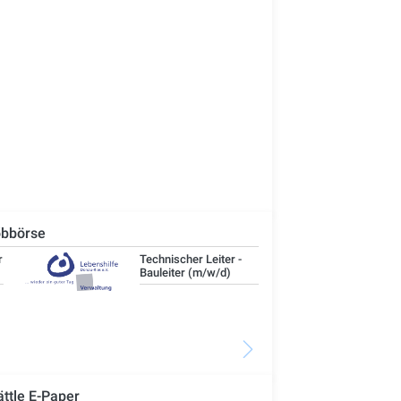
bbörse
Technischer Leiter -
IT-
Bauleiter (m/w/d)
ättle E-Paper