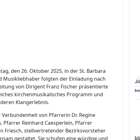
tag, den 26. Oktober 2025, in der St. Barbara
nd Musikliebhaber folgten der Einladung nach
Jo
itung von Dirigent Franz Fischer präsentierte
Bauzeichner/Bautechniker
reiches kirchenmusikalisches Programm und
(m/w/d)
deren Klangerlebnis.
Verbundenheit von Pfarrerin Dr. Regine
, Pfarrer Reinhard Caesperlein, Pfarrer
n Friesch, stellvertretender Bezirksvorsteher
nsam gestaltet. Sie schufen eine würdige und
bl