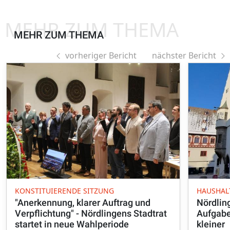
MEHR ZUM THEMA
MEHR ZUM THEMA
vorheriger Bericht
nächster Bericht
KONSTITUIERENDE SITZUNG
HAUSHAL
"Anerkennung, klarer Auftrag und
Nördlin
Verpflichtung" - Nördlingens Stadtrat
Aufgabe
startet in neue Wahlperiode
kleiner