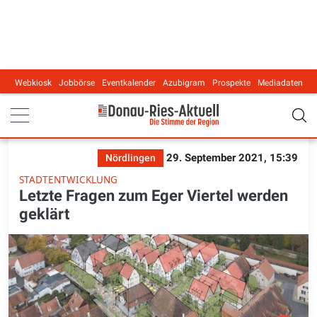
Webkiosk
Jobbörse
Eventkalender
Azubigram
Prospekte
Mediadaten
Main navigation
29. September 2021, 15:39
Nördlingen
STADTENTWICKLUNG
Letzte Fragen zum Eger Viertel werden
geklärt