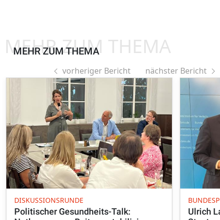
MEHR ZUM THEMA
MEHR ZUM THEMA
vorheriger Bericht
nächster Bericht
DISKUSSIONSRUNDE
BUNDESP
Politischer Gesundheits-Talk:
Ulrich 