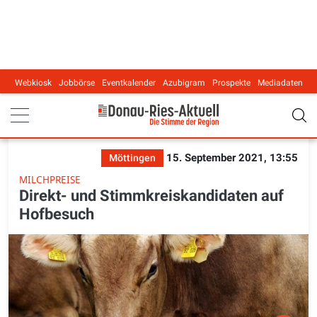
Webkiosk
Jobbörse
Eventkalender
Azubigram
Prospekte
Mediadaten
Main navigation
15. September 2021, 13:55
Möttingen
MILCHPREISE
Direkt- und Stimmkreiskandidaten auf
Hofbesuch