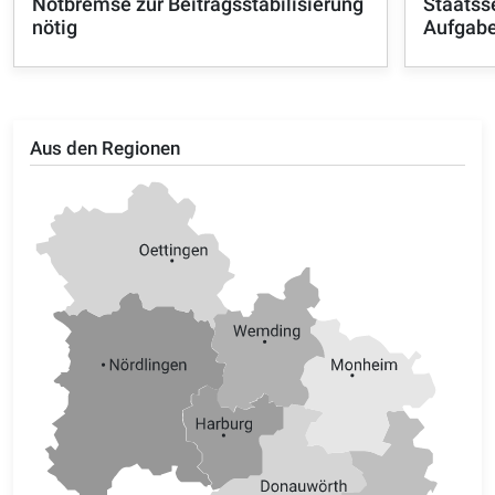
Notbremse zur Beitragsstabilisierung
Staatss
nötig
Aufgabe
Aus den Regionen