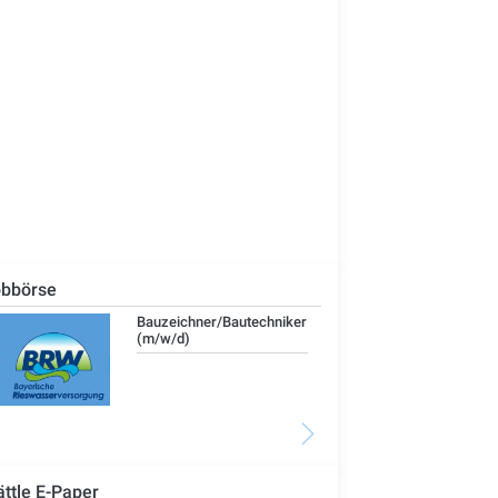
bbörse
Technischer Leiter -
IT-
Bauleiter (m/w/d)
ättle E-Paper