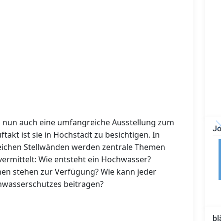
rn nun auch eine umfangreiche Ausstellung zum
Jo
akt ist sie in Höchstädt zu besichtigen. In
Bauzeichner/Bautechniker
eichen Stellwänden werden zentrale Themen
(m/w/d)
 vermittelt: Wie entsteht ein Hochwasser?
en stehen zur Verfügung? Wie kann jeder
hwasserschutzes beitragen?
bl