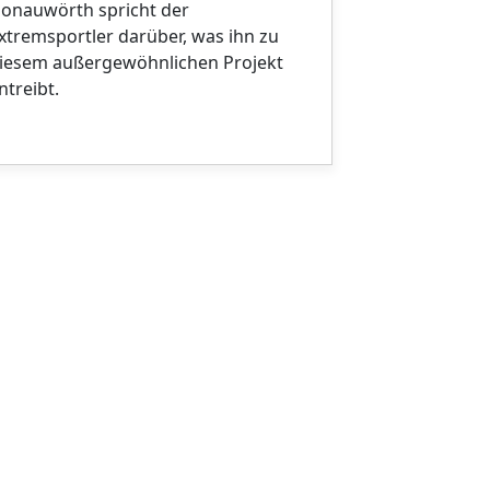
Jury lobt vor
onauwörth spricht der
und die kin
xtremsportler darüber, was ihn zu
iesem außergewöhnlichen Projekt
ntreibt.