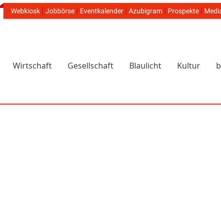
Webkiosk
Jobbörse
Eventkalender
Azubigram
Prospekte
Medi
Header Navigation
Wirtschaft
Gesellschaft
Blaulicht
Kultur
b