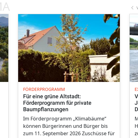
MA
FÖRDERPROGRAMM
E
Für eine grüne Altstadt:
V
Förderprogramm für private
J
Baumpflanzungen
D
Im Förderprogramm „Klimabäume“
M
können Bürgerinnen und Bürger bis
H
zum 11. September 2026 Zuschüsse für
z