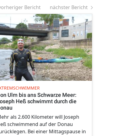
vorheriger Bericht
nächster Bericht
UMWELTWETT
XTREMSCHWIMMER
Nördlinger 
on Ulm bis ans Schwarze Meer:
bei bundes
oseph Heß schwimmt durch die
Umweltwet
onau
Schüler der
ehr als 2.600 Kilometer will Joseph
Mitte begeis
eß schwimmend auf der Donau
bundesweite
urücklegen. Bei einer Mittagspause in