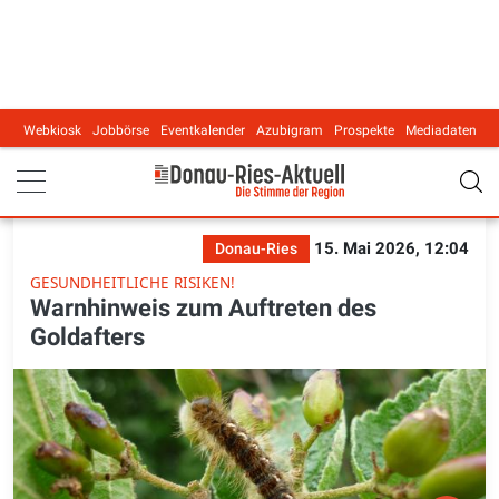
Webkiosk
Jobbörse
Eventkalender
Azubigram
Prospekte
Mediadaten
Main navigation
15. Mai 2026, 12:04
Donau-Ries
GESUNDHEITLICHE RISIKEN!
Warnhinweis zum Auftreten des
Goldafters