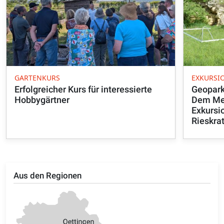
GARTENKURS
EXKURSI
Erfolgreicher Kurs für interessierte
Geopark
Hobbygärtner
Dem Met
Exkursi
Rieskra
Aus den Regionen