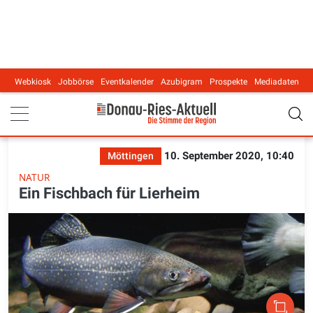
Webkiosk
Jobbörse
Eventkalender
Azubigram
Prospekte
Mediadaten
Main navigation
10. September 2020, 10:40
Möttingen
NATUR
Ein Fischbach für Lierheim