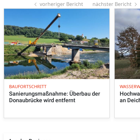
vorheriger Bericht
nächster Bericht
BAUFORTSCHRITT
WASSERW
Sanierungsmaßnahme: Überbau der
Hochwas
Donaubrücke wird entfernt
an Deic