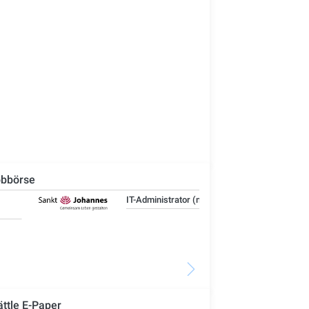
bbörse
IT-Administrator (m/w/d)
Ste
Woh
Se
ättle E-Paper