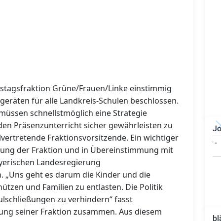
eistagsfraktion Grüne/Frauen/Linke einstimmig
geräten für alle Landkreis-Schulen beschlossen.
üssen schnellstmöglich eine Strategie
den Präsenzunterricht sicher gewährleisten zu
Jo
llvertretende Fraktionsvorsitzende.
Ein wichtiger
Technischer Leiter -
gung der Fraktion und in Übereinstimmung mit
Bauleiter (m/w/d)
erischen Landesregierung
. „Uns geht es darum die Kinder und die
ützen und Familien zu entlasten. Die Politik
ulschließungen zu verhindern“ fasst
tung seiner Fraktion zusammen. Aus diesem
bl