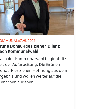
SPENDEN
OMMUNALWAHL 2026
Gelungenes
rüne Donau-Ries ziehen Bilanz
Spendenüb
ach Kommunalwahl
Der Grüne O
ach der Kommunalwahl beginnt die
veranstaltet
eit der Aufarbeitung. Die Grünen
Spaß und gu
onau-Ries ziehen Hoffnung aus dem
Vordergrund
rgebnis und wollen weiter auf die
die Übergab
enschen zugehen.
krönten den