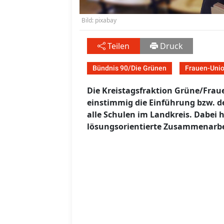
Bild: pixabay
Teilen
Druck
Bündnis 90/Die Grünen
Frauen-Uni
Die Kreistagsfraktion Grüne/Frau
einstimmig die Einführung bzw. d
alle Schulen im Landkreis. Dabei 
lösungsorientierte Zusammenarb