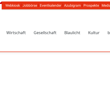
Webkiosk
Jobbörse
Eventkalender
Azubigram
Prospekte
Medi
Header Navigation
Wirtschaft
Gesellschaft
Blaulicht
Kultur
b