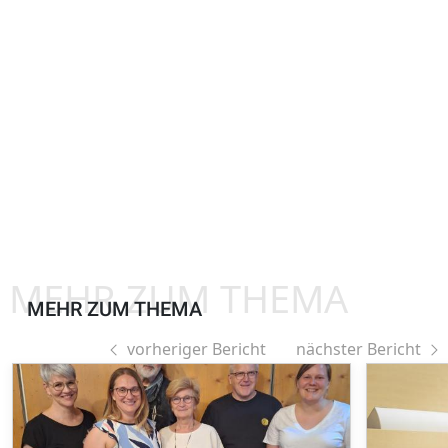
MEHR ZUM THEMA
MEHR ZUM THEMA
vorheriger Bericht
nächster Bericht