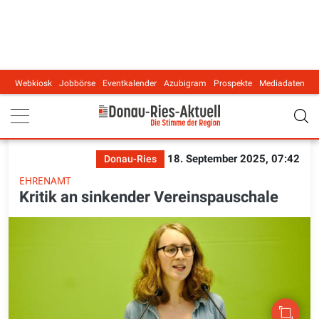
Webkiosk
Jobbörse
Eventkalender
Azubigram
Prospekte
Mediadaten
Main navigation
18. September 2025, 07:42
Donau-Ries
EHRENAMT
Kritik an sinkender Vereinspauschale