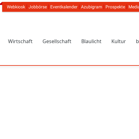
Webkiosk
Jobbörse
Eventkalender
Azubigram
Prospekte
Medi
Header Navigation
Wirtschaft
Gesellschaft
Blaulicht
Kultur
b