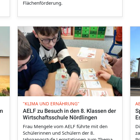
Flächenförderung.
"KLIMA UND ERNÄHRUNG"
A
im
AELF zu Besuch in den 8. Klassen der
S
Wirtschaftsschule Nördlingen
E
Frau Mengele vom AELF führte mit den
Di
Schülerinnen und Schülern der 8.
za
Jahrgangsstufe Lernstationen zum Thema
Pr