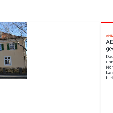
AN
AE
ge
Das
und
Nör
Lan
ble