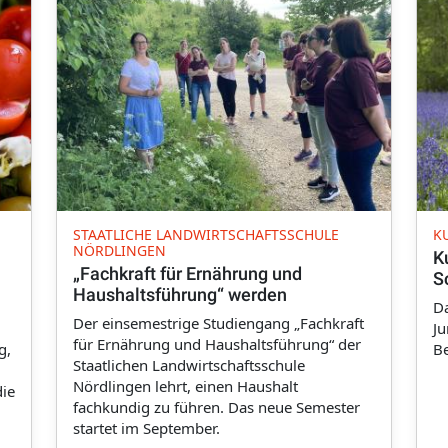
STAATLICHE LANDWIRTSCHAFTSSCHULE
K
NÖRDLINGEN
K
„Fachkraft für Ernährung und
S
Haushaltsführung“ werden
Da
Der einsemestrige Studiengang „Fachkraft
Ju
für Ernährung und Haushaltsführung“ der
g,
Be
Staatlichen Landwirtschaftsschule
Nördlingen lehrt, einen Haushalt
ie
fachkundig zu führen. Das neue Semester
startet im September.