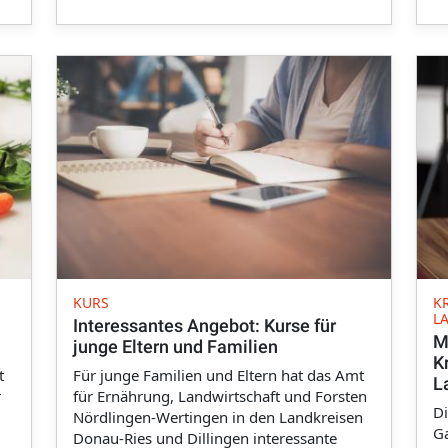
KURS
K
L
Interessantes Angebot: Kurse für
M
junge Eltern und Familien
K
t
Für junge Familien und Eltern hat das Amt
L
r
für Ernährung, Landwirtschaft und Forsten
D
Nördlingen-Wertingen in den Landkreisen
Ga
Donau-Ries und Dillingen interessante