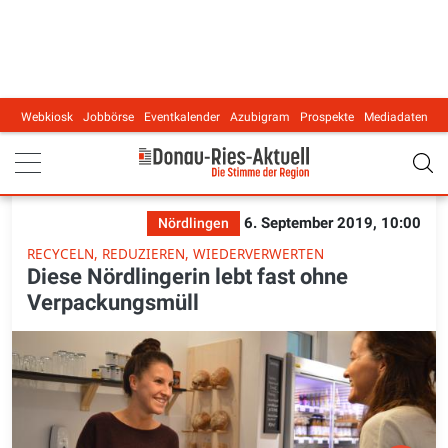
Webkiosk
Jobbörse
Eventkalender
Azubigram
Prospekte
Mediadaten
Main navigation
6. September 2019, 10:00
Nördlingen
RECYCELN, REDUZIEREN, WIEDERVERWERTEN
Diese Nördlingerin lebt fast ohne
Verpackungsmüll