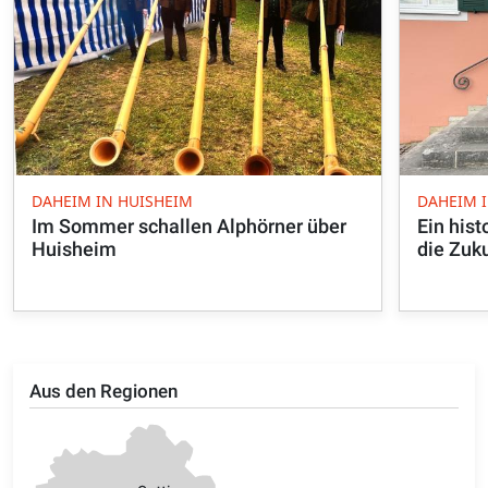
DAHEIM IN HUISHEIM
DAHEIM 
Im Sommer schallen Alphörner über
Ein hist
Huisheim
die Zuk
Aus den Regionen