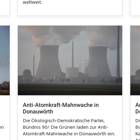
weltweit.
Anti-Atomkraft-Mahnwache in
A
Donauwörth
D
0
Die Ökologisch-Demokratische Partei,
Di
en
Bündnis 90/ Die Grünen laden zur Anti-
Bü
Atomkraft-Mahnwache in Donauwörth ein.
Ka
-
A