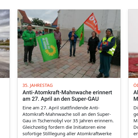
35. JAHRESTAG
Ö
Anti-Atomkraft-Mahnwache erinnert
A
am 27. April an den Super-GAU
M
Eine am 27. April stattfindende Anti-
Di
Atomkraft-Mahnwache soll an den Super-
ge
Gau in Tschernobyl vor 35 Jahren erinnern.
M
Gleichzeitig fordern die Initiatoren eine
Do
sofortige Stilllegung aller Atomkraftwerke
en