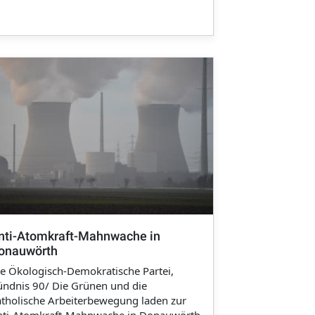
nti-Atomkraft-Mahnwache in
onauwörth
e Ökologisch-Demokratische Partei,
ndnis 90/ Die Grünen und die
tholische Arbeiterbewegung laden zur
nti-Atomkraft-Mahnwache in Donauwörth