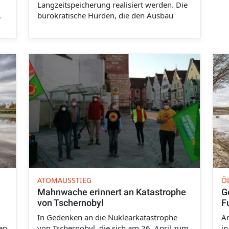
Langzeitspeicherung realisiert werden. Die
.
bürokratische Hürden, die den Ausbau
ATOMAUSSTIEG
Ö
Mahnwache erinnert an Katastrophe
G
von Tschernobyl
F
In Gedenken an die Nuklearkatastrophe
A
en
von Tschernobyl, die sich am 26. April zum
i