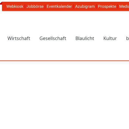
Webkiosk
Jobbörse
Eventkalender
Azubigram
Prospekte
Medi
Header Navigation
Wirtschaft
Gesellschaft
Blaulicht
Kultur
b