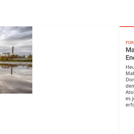
FO
Ma
En
Heu
Mah
Don
dem
Ato
es 
erf