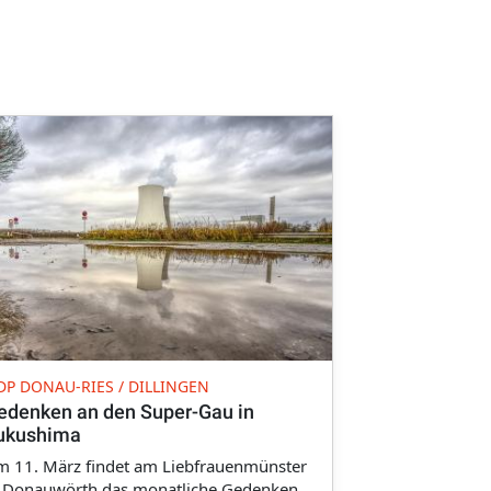
DP DONAU-RIES / DILLINGEN
edenken an den Super-Gau in
ukushima
m 11. März findet am Liebfrauenmünster
n Donauwörth das monatliche Gedenken