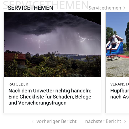
SERVICETHEMEN
SERVICETHEMEN
Servicethemen
RATGEBER
VERANST
Nach dem Unwetter richtig handeln:
Hüpfbur
Eine Checkliste für Schäden, Belege
nach A
und Versicherungsfragen
vorheriger Bericht
nächster Bericht