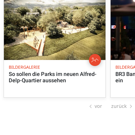
BILDERGALERIE
BILDERGA
So sollen die Parks im neuen Alfred-
BR3 Ban
Delp-Quartier aussehen
ein
vor
zurück