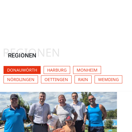
REGIONEN
REGIONEN
DONAUWÖRTH
HARBURG
MONHEIM
NÖRDLINGEN
OETTINGEN
RAIN
WEMDING