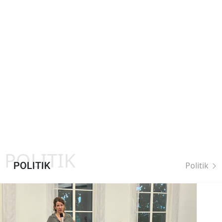
POLITIK
POLITIK
Politik