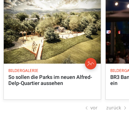
BILDERGALERIE
BILDERGA
So sollen die Parks im neuen Alfred-
BR3 Ban
Delp-Quartier aussehen
ein
vor
zurück