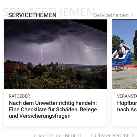
SERVICETHEMEN
SERVICETHEMEN
Servicethemen
RATGEBER
VERANST
Nach dem Unwetter richtig handeln:
Hüpfbur
Eine Checkliste für Schäden, Belege
nach A
und Versicherungsfragen
vorheriger Bericht
nächster Bericht