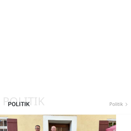
POLITIK
POLITIK
Politik