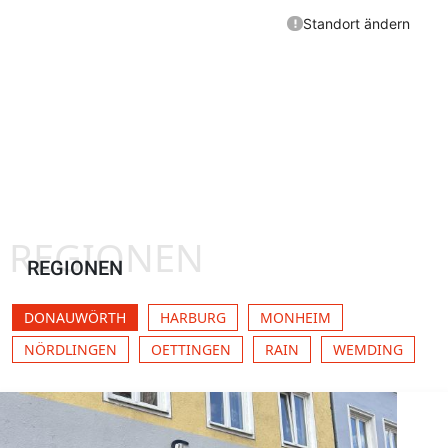
REGIONEN
REGIONEN
DONAUWÖRTH
HARBURG
MONHEIM
NÖRDLINGEN
OETTINGEN
RAIN
WEMDING