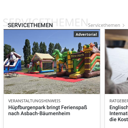
SERVICETHEMEN
SERVICETHEMEN
Servicethemen
Advertorial
VERANSTALTUNGSHINWEIS
RATGEBE
Hüpfburgenpark bringt Ferienspaß
Englisch
nach Asbach-Bäumenheim
Interna
die Kos