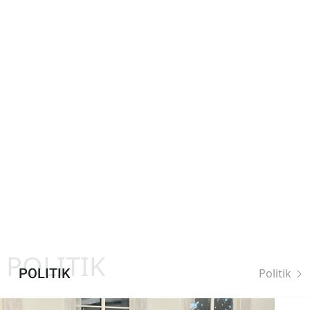
POLITIK
POLITIK
Politik