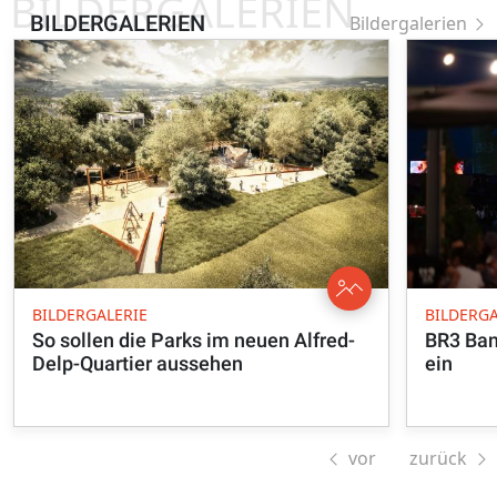
BILDERGALERIEN
BILDERGALERIEN
Bildergalerien
BILDERGALERIE
BILDERGA
So sollen die Parks im neuen Alfred-
BR3 Ban
Delp-Quartier aussehen
ein
vor
zurück