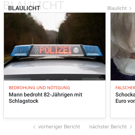
BLAULICHT
BLAULICHT
Blaulicht
BEDROHUNG UND NÖTIGUNG
FALSCHE
Mann bedroht 82-Jährigen mit
Schocka
Schlagstock
Euro vo
vorheriger Bericht
nächster Bericht